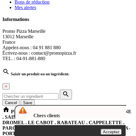
Bons de réduction
Mes alertes
Informations
Promo Pizza Marseille
13012 Marseille
France
Appelez-nous :
04 91 881 880
Écrivez-nous :
contact@promopizza.fr
TEL. : 04-91-881-880

Saisir un produit ou un ingrédient.
×

Cancel
Save
home
PROMOPIZZA Marseille LA PENNE SUR HUVEAUNE
Chers clients
. SAINT-LOUP . SAINT-TRON . ROMAIN-ROLLAND .
DROMEL . LE CABOT . RABATEAU . CAPPELETTE .
PARC DU 26em CENTENAIRE . CASTELLANE . VIEUX-
Acceptez
PORT . LA PLAINE . LE JARRET . SAINT-PIERRE .