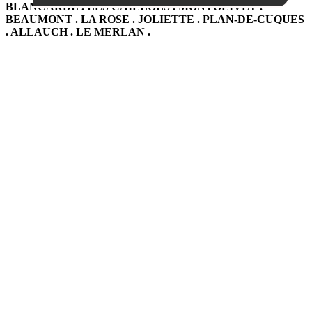
BLANCARDE . LES CAILLOLS . MONTOLIVET .
BEAUMONT . LA ROSE . JOLIETTE . PLAN-DE-CUQUES
. ALLAUCH . LE MERLAN .