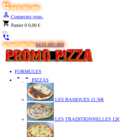

04 91 881 880

Connectez vous.
shopping_cart
Panier
0
0,00 €

Accueil 18h/22h
04.91.881.880
FORMULES


PIZZAS
LES BASIQUES 11.50€
LES TRADITIONNELLES 12€