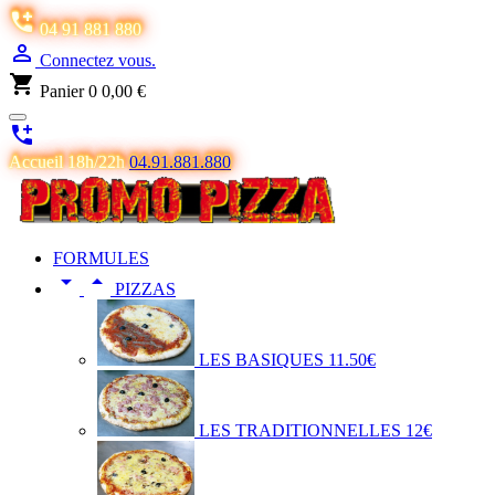

04 91 881 880

Connectez vous.
shopping_cart
Panier
0
0,00 €

Accueil 18h/22h
04.91.881.880
FORMULES


PIZZAS
LES BASIQUES 11.50€
LES TRADITIONNELLES 12€