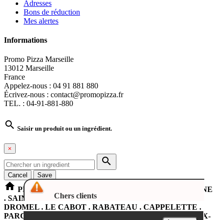
Adresses
Bons de réduction
Mes alertes
Informations
Promo Pizza Marseille
13012 Marseille
France
Appelez-nous :
04 91 881 880
Écrivez-nous :
contact@promopizza.fr
TEL. : 04-91-881-880

Saisir un produit ou un ingrédient.
×

Cancel
Save
home
PROMOPIZZA Marseille LA PENNE SUR HUVEAUNE
Chers clients
. SAINT-LOUP . SAINT-TRON . ROMAIN-ROLLAND .
DROMEL . LE CABOT . RABATEAU . CAPPELETTE .
PARC DU 26em CENTENAIRE . CASTELLANE . VIEUX-