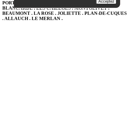
Acceptez
PORT . LA PLAINE . LE JARRET . SAINT-PIERRE .
BLANCARDE . LES CAILLOLS . MONTOLIVET .
BEAUMONT . LA ROSE . JOLIETTE . PLAN-DE-CUQUES
. ALLAUCH . LE MERLAN .