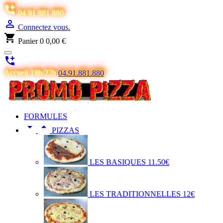

04 91 881 880

Connectez vous.
shopping_cart
Panier
0
0,00 €

Accueil 18h/22h
04.91.881.880
FORMULES


PIZZAS
LES BASIQUES 11.50€
LES TRADITIONNELLES 12€