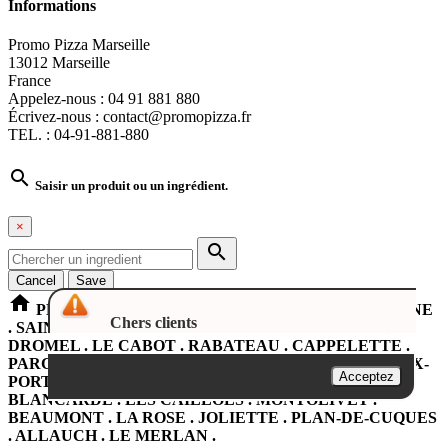
Informations
Promo Pizza Marseille
13012 Marseille
France
Appelez-nous :
04 91 881 880
Écrivez-nous :
contact@promopizza.fr
TEL. : 04-91-881-880

Saisir un produit ou un ingrédient.
×

Cancel
Save
home
PROMOPIZZA Marseille LA PENNE SUR HUVEAUNE
Chers clients
. SAINT-LOUP . SAINT-TRON . ROMAIN-ROLLAND .
DROMEL . LE CABOT . RABATEAU . CAPPELETTE .
PARC DU 26em CENTENAIRE . CASTELLANE . VIEUX-
Acceptez
PORT . LA PLAINE . LE JARRET . SAINT-PIERRE .
BLANCARDE . LES CAILLOLS . MONTOLIVET .
BEAUMONT . LA ROSE . JOLIETTE . PLAN-DE-CUQUES
. ALLAUCH . LE MERLAN .