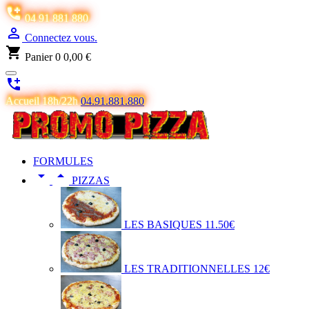

04 91 881 880

Connectez vous.
shopping_cart
Panier
0
0,00 €

Accueil 18h/22h
04.91.881.880
FORMULES


PIZZAS
LES BASIQUES 11.50€
LES TRADITIONNELLES 12€