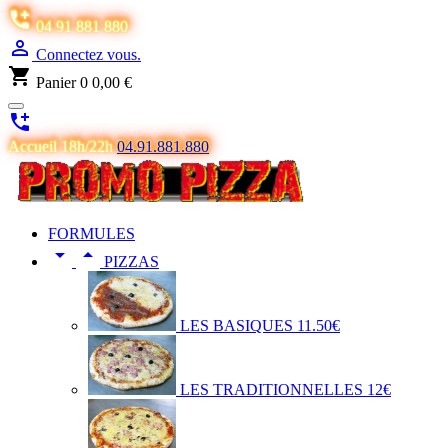

04 91 881 880

Connectez vous.
shopping_cart
Panier
0
0,00 €

Accueil 18h/22h
04.91.881.880
FORMULES


PIZZAS
LES BASIQUES 11.50€
LES TRADITIONNELLES 12€