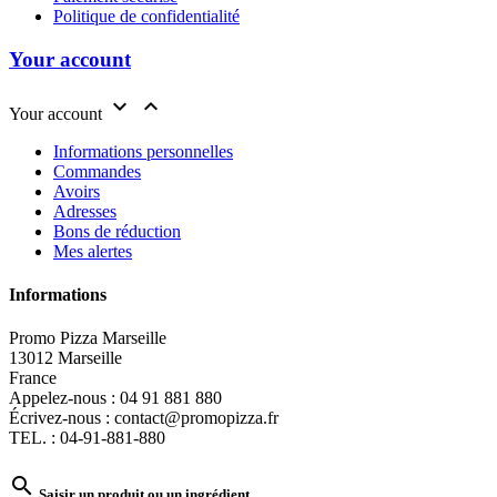
Politique de confidentialité
Your account


Your account
Informations personnelles
Commandes
Avoirs
Adresses
Bons de réduction
Mes alertes
Informations
Promo Pizza Marseille
13012 Marseille
France
Appelez-nous :
04 91 881 880
Écrivez-nous :
contact@promopizza.fr
TEL. : 04-91-881-880

Saisir un produit ou un ingrédient.