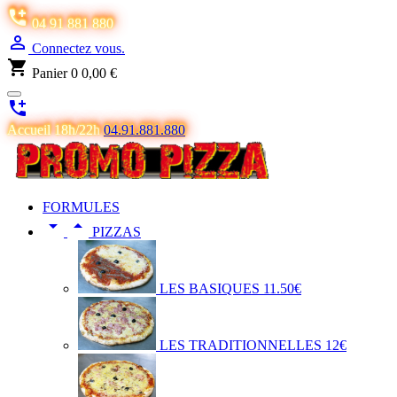

04 91 881 880

Connectez vous.
shopping_cart
Panier
0
0,00 €

Accueil 18h/22h
04.91.881.880
FORMULES


PIZZAS
LES BASIQUES 11.50€
LES TRADITIONNELLES 12€