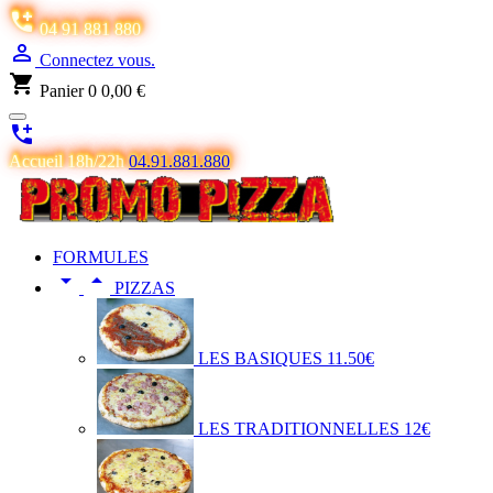

04 91 881 880

Connectez vous.
shopping_cart
Panier
0
0,00 €

Accueil 18h/22h
04.91.881.880
FORMULES


PIZZAS
LES BASIQUES 11.50€
LES TRADITIONNELLES 12€