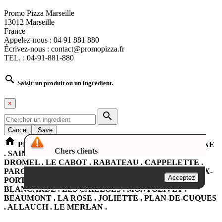
Promo Pizza Marseille
13012 Marseille
France
Appelez-nous :
04 91 881 880
Écrivez-nous :
contact@promopizza.fr
TEL. : 04-91-881-880

Saisir un produit ou un ingrédient.
×

Cancel
Save
home
PROMOPIZZA Marseille LA PENNE SUR HUVEAUNE
Chers clients
. SAINT-LOUP . SAINT-TRON . ROMAIN-ROLLAND .
DROMEL . LE CABOT . RABATEAU . CAPPELETTE .
PARC DU 26em CENTENAIRE . CASTELLANE . VIEUX-
Acceptez
PORT . LA PLAINE . LE JARRET . SAINT-PIERRE .
BLANCARDE . LES CAILLOLS . MONTOLIVET .
BEAUMONT . LA ROSE . JOLIETTE . PLAN-DE-CUQUES
. ALLAUCH . LE MERLAN .