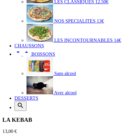
LES CLASSIQUES 12.50€
NOS SPECIALITES 13€
LES INCONTOURNABLES 14€
CHAUSSONS


BOISSONS
Sans alcool
Avec alcool
DESSERTS

LA KEBAB
13,00 €