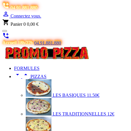

04 91 881 880

Connectez vous.
shopping_cart
Panier
0
0,00 €

Accueil 18h/22h
04.91.881.880
FORMULES


PIZZAS
LES BASIQUES 11.50€
LES TRADITIONNELLES 12€