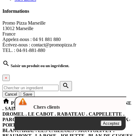
Informations
Promo Pizza Marseille
13012 Marseille
France
Appelez-nous :
04 91 881 880
Écrivez-nous :
contact@promopizza.fr
TEL. : 04-91-881-880

Saisir un produit ou un ingrédient.
×

Cancel
Save
home
PROMOPIZZA Marseille LA PENNE SUR HUVEAUNE
Chers clients
. SAINT-LOUP . SAINT-TRON . ROMAIN-ROLLAND .
DROMEL . LE CABOT . RABATEAU . CAPPELETTE .
PARC DU 26em CENTENAIRE . CASTELLANE . VIEUX-
Acceptez
PORT . LA PLAINE . LE JARRET . SAINT-PIERRE .
BLANCARDE . LES CAILLOLS . MONTOLIVET .
BEAUMONT . LA ROSE . JOLIETTE . PLAN-DE-CUQUES