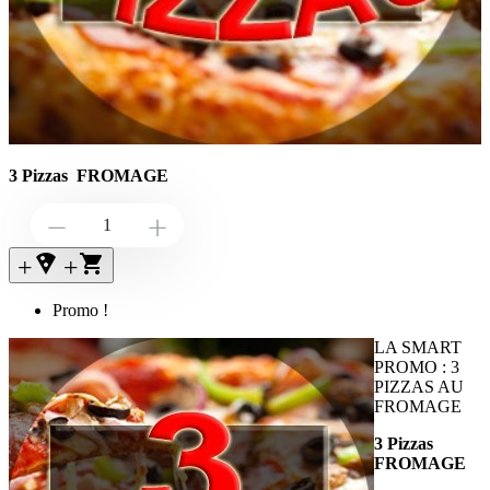
3 Pizzas FROMAGE
Down
Up
+local_pizza
+
Promo !
LA SMART
PROMO : 3
PIZZAS AU
FROMAGE
3 Pizzas
FROMAGE