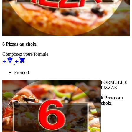
6 Pizzas au choix.
Composez votre formule.
+local_pizza
+
Promo !
FORMULE 6
PIZZAS
6 Pizzas au
choix.