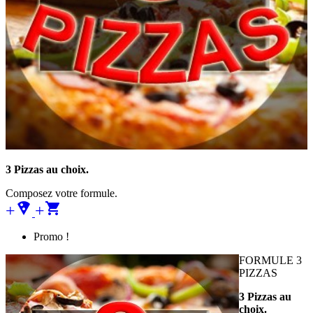
3 Pizzas au choix.
Composez votre formule.
+local_pizza
+
Promo !
FORMULE 3
PIZZAS
3 Pizzas au
choix.