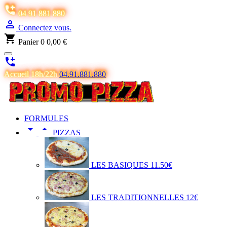

04 91 881 880

Connectez vous.
shopping_cart
Panier
0
0,00 €

Accueil 18h/22h
04.91.881.880
FORMULES


PIZZAS
LES BASIQUES 11.50€
LES TRADITIONNELLES 12€