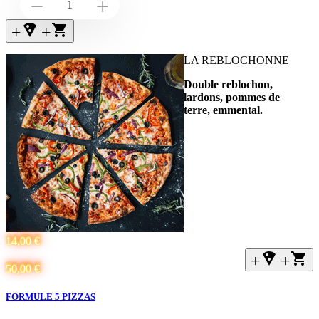
Down
Up
+local_pizza
+
LA REBLOCHONNE
Double reblochon,
lardons, pommes de
terre,
emmental.
14,00 €
+local_pizza
+
50,00 €
FORMULE 5 PIZZAS