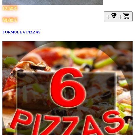
12,50 €
+local_pizza
+
59,00 €
FORMULE 6 PIZZAS