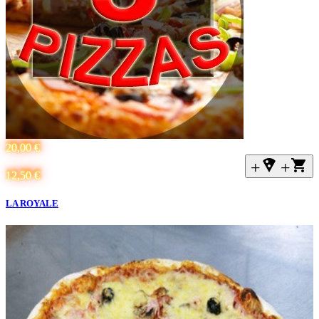
20,00 €
+local_pizza
+
12,50 €
LA ROYALE