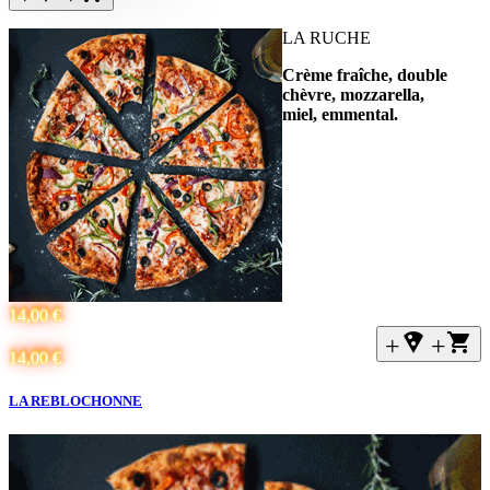
LA RUCHE
Crème fraîche, double
chèvre, mozzarella,
miel,
emmental.
14,00 €
+local_pizza
+
14,00 €
LA REBLOCHONNE