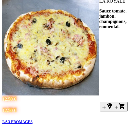
LA ROYALE
Sauce tomate,
jambon,
champignons,
emmental.
12,50 €
+local_pizza
+
12,50 €
LA 3 FROMAGES