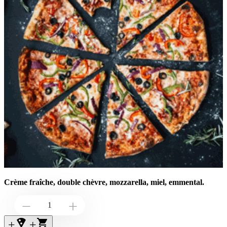
Crème fraîche, double chèvre, mozzarella, miel,
emmental.
Down
Up
+local_pizza
+