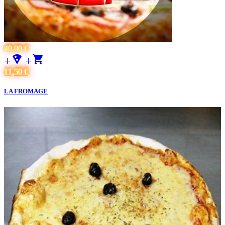
40,00 €
+local_pizza
+
11,50 €
LA FROMAGE