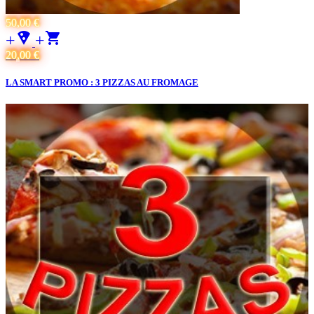
50,00 €
+local_pizza
+
20,00 €
LA SMART PROMO : 3 PIZZAS AU FROMAGE