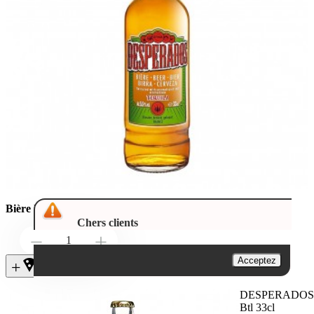
Bière légère et faiblement alcoolisée.
Chers clients
Down
Up
Acceptez
+local_pizza
+
DESPERADOS
Btl 33cl