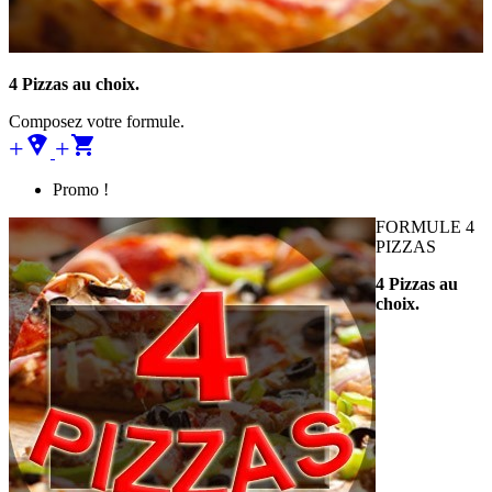
4 Pizzas au choix.
Composez votre formule.
+local_pizza
+
Promo !
FORMULE 4
PIZZAS
4 Pizzas au
choix.