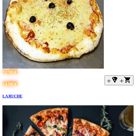
11,50 €
+local_pizza
+
14,00 €
LA RUCHE