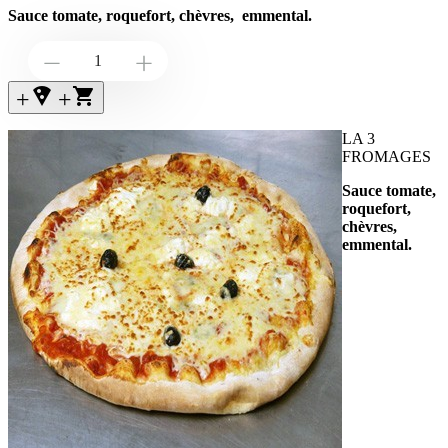
Sauce tomate, roquefort, chèvres, emmental.
Down
Up
+local_pizza
+
LA 3
FROMAGES
Sauce tomate,
roquefort,
chèvres,
emmental.