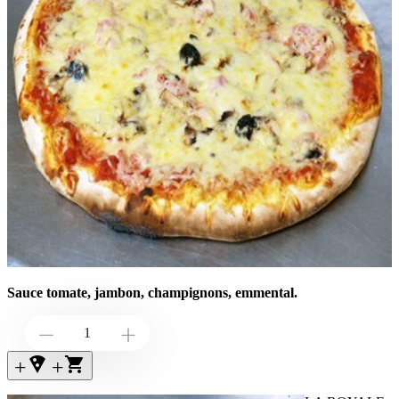
Sauce tomate, jambon, champignons, emmental.
Down
Up
+local_pizza
+