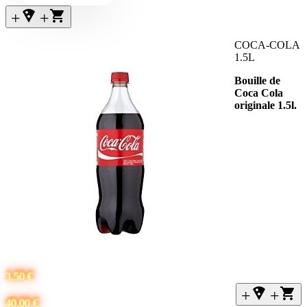
+local_pizza
+
COCA-COLA
1.5L
Bouille de
Coca Cola
originale 1.5l.
3,50 €
+local_pizza
+
40,00 €