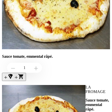
Sauce tomate, emmental râpé.
Down
Up
+local_pizza
+
LA
FROMAGE
Sauce tomate,
emmental
râpé.