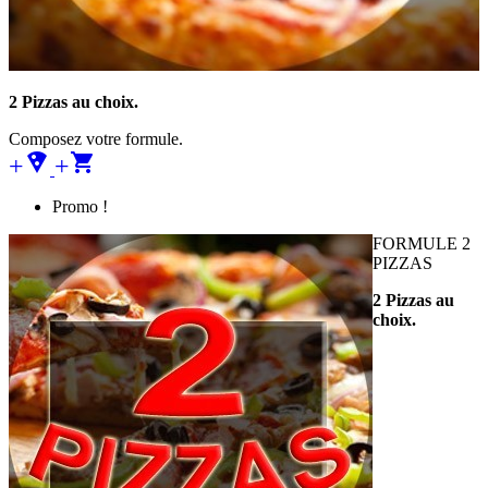
2 Pizzas au choix.
Composez votre formule.
+local_pizza
+
Promo !
FORMULE 2
PIZZAS
2 Pizzas au
choix.