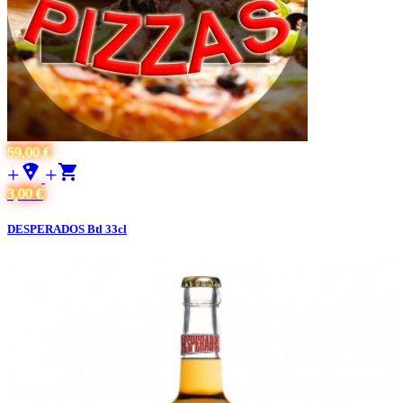
59,00 €
+local_pizza
+
3,00 €
DESPERADOS Btl 33cl