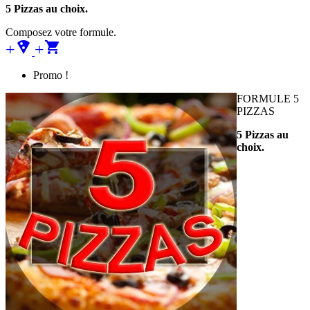
5 Pizzas au choix.
Composez votre formule.
+local_pizza
+
Promo !
FORMULE 5
PIZZAS
5 Pizzas au
choix.