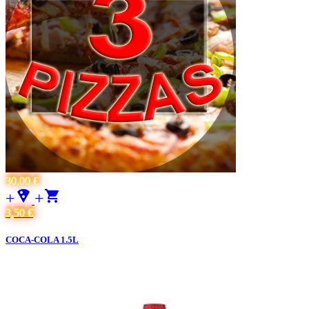
30,00 €
+local_pizza
+
3,50 €
COCA-COLA 1.5L