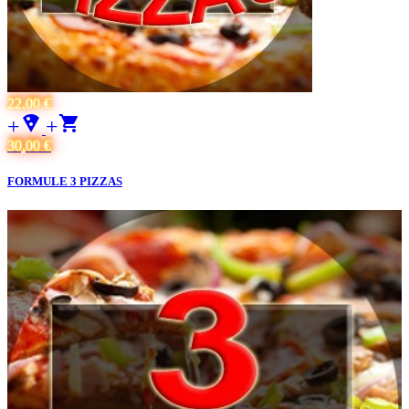
22,00 €
+local_pizza
+
30,00 €
FORMULE 3 PIZZAS