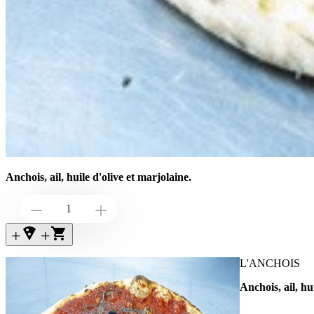
Anchois, ail, huile d'olive et marjolaine.
Down
Up
+local_pizza
+
L'ANCHOIS
Anchois, ail, hu