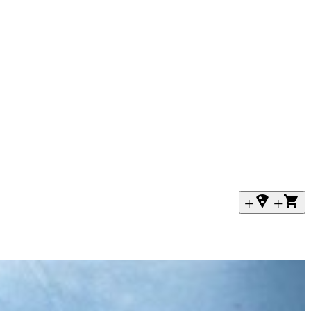
+local_pizza
+