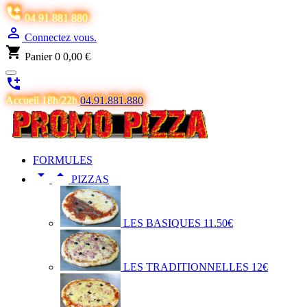

04 91 881 880

Connectez vous.
shopping_cart
Panier
0
0,00 €

Accueil 18h/22h
04.91.881.880
FORMULES


PIZZAS
LES BASIQUES 11.50€
LES TRADITIONNELLES 12€